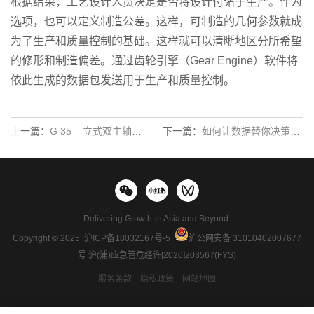
根据结果，工艺设计人员决定是否将设计付诸于生产。作为
选项，也可以定义制造公差。这样，可制造的几何参数就成
为了生产和质量控制的基础。这样就可以清晰地区分所希望
的修形和制造偏差。通过齿轮引擎（Gear Engine）软件将
依此生成的数据包发送用于生产和质量控制。
上一篇：
G 35 – 立式双主轴锥齿轮磨齿机
下一篇：
如何让数据替你决策？KLINGELNBERG （克林贝格）SMART FACTORY（智能工厂）给出解决方案
Delivering Growth-in Asia and Beyond.
Copyright © 2025
沪ICP备18032167号-5
沪公网安备 31010402007677
号
沪(浦)应急管危经许[2020]203567(FYS)
服务条款
隐私政策
网站地图