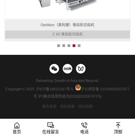
Oerlikon（奥利康）锥齿轮切齿机
C 60 锥齿轮切齿机
Delivering Growth-in Asia and Beyond.
Copyright © 2025
沪ICP备18032167号-5
沪公网安备 31010402007677
号
沪(浦)应急管危经许[2020]203567(FYS)
服务条款
隐私政策
网站地图
首页
在线留言
电话
顶部